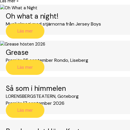
Läs mer »
Oh what a night!
Musikalmagi med stjärnorna från Jersey Boys
Läs mer
Grease
Premiär 25 september Rondo, Liseberg
Läs mer
Så som i himmelen
LORENSBERGSTEATERN, Göteborg
Premiär 17 september 2026
Läs mer