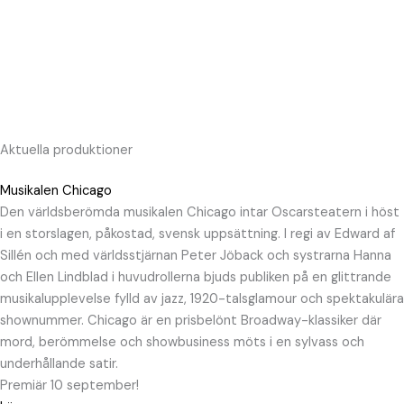
Hoppa
till
innehåll
Aktuella produktioner
Musikalen Chicago
Den världsberömda musikalen Chicago intar Oscarsteatern i höst
i en storslagen, påkostad, svensk uppsättning. I regi av Edward af
Sillén och med världsstjärnan Peter Jöback och systrarna Hanna
och Ellen Lindblad i huvudrollerna bjuds publiken på en glittrande
musikalupplevelse fylld av jazz, 1920-talsglamour och spektakulära
shownummer. Chicago är en prisbelönt Broadway-klassiker där
mord, berömmelse och showbusiness möts i en sylvass och
underhållande satir.
Premiär 10 september!