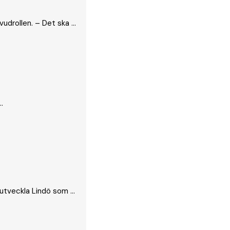
drollen. – Det ska ...
.
tveckla Lindö som ...