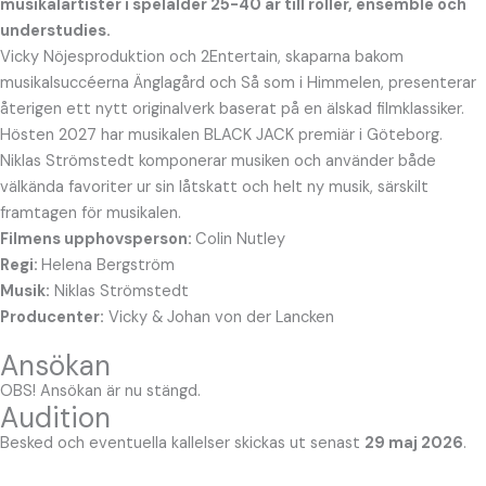
musikalartister i spelålder 25-40 år till roller, ensemble och
understudies.
Vicky Nöjesproduktion och 2Entertain, skaparna bakom
musikalsuccéerna Änglagård och Så som i Himmelen, presenterar
återigen ett nytt originalverk baserat på en älskad filmklassiker.
Hösten 2027 har musikalen BLACK JACK premiär i Göteborg.
Niklas Strömstedt komponerar musiken och använder både
välkända favoriter ur sin låtskatt och helt ny musik, särskilt
framtagen för musikalen.
Filmens upphovsperson:
Colin Nutley
Regi:
Helena Bergström
Musik:
Niklas Strömstedt
Producenter:
Vicky & Johan von der Lancken
Ansökan
OBS! Ansökan är nu stängd.
Audition
Besked och eventuella kallelser skickas ut senast
29 maj 2026
.